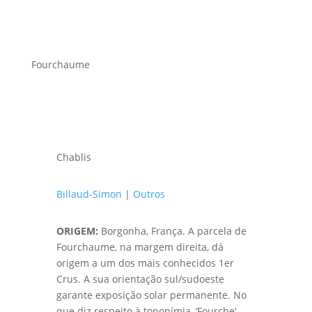
Fourchaume
Chablis
Billaud-Simon
|
Outros
ORIGEM:
Borgonha, França. A parcela de
Fourchaume, na margem direita, dá
origem a um dos mais conhecidos 1er
Crus. A sua orientação sul/sudoeste
garante exposição solar permanente. No
que diz respeito à toponímia, ‘Fourche’