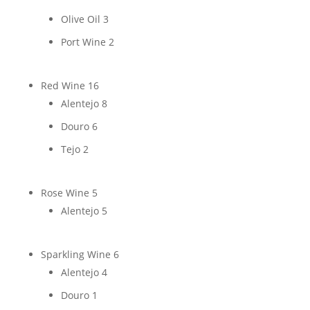
Olive Oil
3
Port Wine
2
Red Wine
16
Alentejo
8
Douro
6
Tejo
2
Rose Wine
5
Alentejo
5
Sparkling Wine
6
Alentejo
4
Douro
1