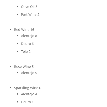
Olive Oil
3
Port Wine
2
Red Wine
16
Alentejo
8
Douro
6
Tejo
2
Rose Wine
5
Alentejo
5
Sparkling Wine
6
Alentejo
4
Douro
1